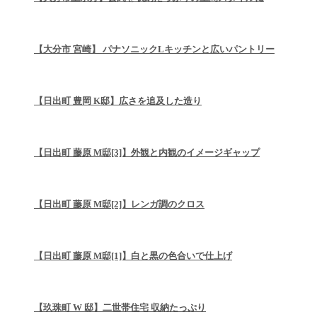
【大分市 宮崎】 パナソニックLキッチンと広いパントリー
【日出町 豊岡 K邸】広さを追及した造り
【日出町 藤原 M邸[3]】外観と内観のイメージギャップ
【日出町 藤原 M邸[2]】レンガ調のクロス
【日出町 藤原 M邸[1]】白と黒の色合いで仕上げ
【玖珠町 W 邸】二世帯住宅 収納たっぷり