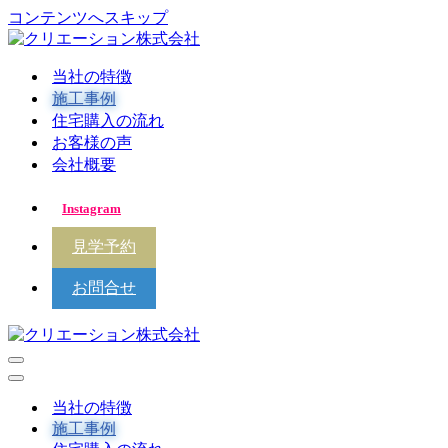
コンテンツへスキップ
当社の特徴
施工事例
住宅購入の流れ
お客様の声
会社概要
Instagram
見学予約
お問合せ
ナ
ビ
ナ
ゲ
ビ
当社の特徴
ー
ゲ
施工事例
シ
ー