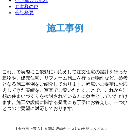
住宅購入の流れ
ョ
シ
お客様の声
ン
ョ
会社概要
メ
ン
ニ
メ
ュ
ニ
施工事例
ー
ュ
ー
これまで実際にご依頼にお応えして注文住宅の設計を行った
建物や、建売住宅、リフォーム施工を行った物件など、参考
となる施工事例をご紹介しております。幅広いご要望にお応
えしてきた実績を、写真でご覧いただくことで、これから理
想の住まいづくりを検討されている方に参考としていただけ
ます。施工や設備に関する疑問にも丁寧にお答えし、一つひ
とつのご要望に対応しております。
【大分市上宗方】玄関を収納たっぷりの土間スタイルに