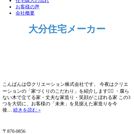
住宅購入の流れ
ョ
シ
お客様の声
ン
ョ
会社概要
メ
ン
ニ
メ
ュ
ニ
大分住宅メーカー
ー
ュ
ー
こんばんは😊クリエーション株式会社です。 今夜はクリエ
ーションの「家づくりのこだわり」を紹介します💁‍♀️ ・腐ら
ない木で立てる家・丈夫な家造り・笑顔がこぼれる家 この3
つを大切に、お客様の「未来」を見据えた家造りを今
ク
後…
続きを読む »
リ
エ
ー
〒870-0856