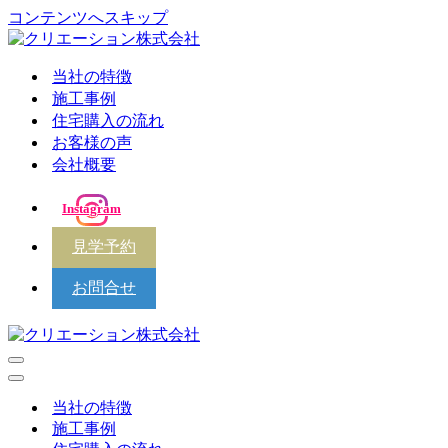
コンテンツへスキップ
当社の特徴
施工事例
住宅購入の流れ
お客様の声
会社概要
Instagram
見学予約
お問合せ
ナ
ビ
ナ
ゲ
ビ
当社の特徴
ー
ゲ
施工事例
シ
ー